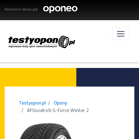
Partnerem strony jest:
AKTUALNOŚCI
OPONY
Testyopon.pl
Opony
BFGoodrich G-Force Winter 2
TESTY OPON