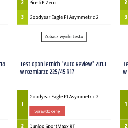
2
2
Pirelli P Zero
3
3
Goodyear Eagle F1 Asymmetric 2
Zobacz wyniki testu
014
Test opon letnich "Auto Review" 2013
Te
w rozmiarze 225/45 R17
w 
Goodyear Eagle F1 Asymmetric 2
1
1
Sprawdź cenę
2
2
Dunlop SportMaxx RT