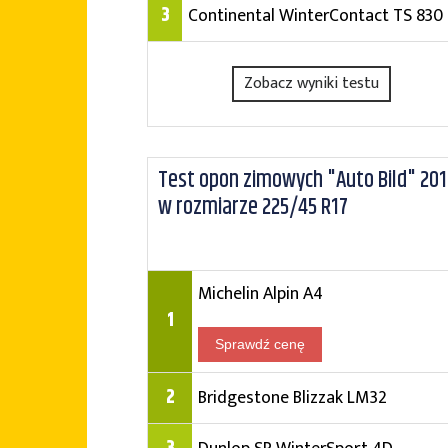
3
Continental WinterContact TS 830
Zobacz wyniki testu
Test opon zimowych "Auto Bild" 201
w rozmiarze 225/45 R17
Michelin Alpin A4
1
Sprawdź cenę
2
Bridgestone Blizzak LM32