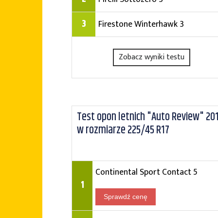
3
Firestone Winterhawk 3
Zobacz wyniki testu
Test opon letnich "Auto Review" 20
w rozmiarze 225/45 R17
Continental Sport Contact 5
1
Sprawdź cenę