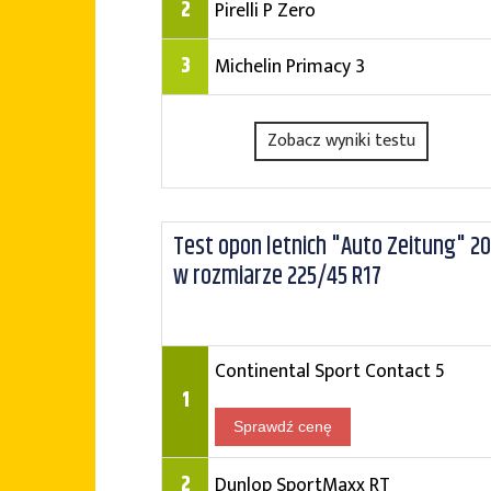
2
Pirelli P Zero
3
Michelin Primacy 3
Zobacz wyniki testu
Test opon letnich "Auto Zeitung" 2
w rozmiarze 225/45 R17
Continental Sport Contact 5
1
Sprawdź cenę
2
Dunlop SportMaxx RT