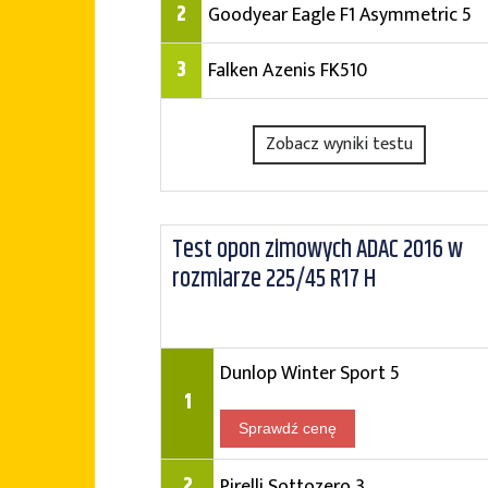
2
Goodyear Eagle F1 Asymmetric 5
3
Falken Azenis FK510
Zobacz wyniki testu
Test opon zimowych ADAC 2016 w
rozmiarze 225/45 R17 H
Dunlop Winter Sport 5
1
Sprawdź cenę
2
Pirelli Sottozero 3