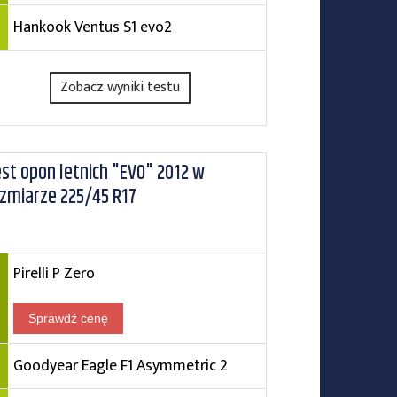
Hankook Ventus S1 evo2
Zobacz wyniki testu
st opon letnich "EVO" 2012 w
zmiarze 225/45 R17
Pirelli P Zero
Sprawdź cenę
Goodyear Eagle F1 Asymmetric 2