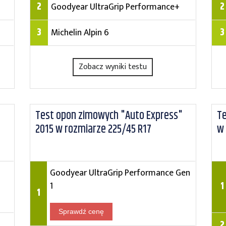
2
2
Goodyear UltraGrip Performance+
3
3
Michelin Alpin 6
Zobacz wyniki testu
Test opon zimowych "Auto Express"
Te
2015 w rozmiarze 225/45 R17
w 
Goodyear UltraGrip Performance Gen
1
1
1
Sprawdź cenę
2