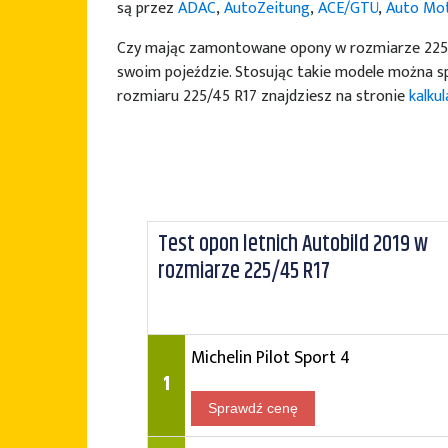
są przez
ADAC
,
AutoZeitung
,
ACE/GTÜ
,
Auto Mot
Czy mając zamontowane opony w rozmiarze 225/4
swoim pojeździe. Stosując takie modele można sp
rozmiaru 225/45 R17 znajdziesz na stronie
kalku
Test opon letnich Autobild 2019 w
rozmiarze 225/45 R17
Michelin Pilot Sport 4
1
Sprawdź cenę