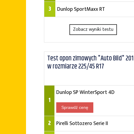
3
Dunlop SportMaxx RT
Zobacz wyniki testu
Test opon zimowych "Auto Bild" 201
w rozmiarze 225/45 R17
Dunlop SP WinterSport 4D
1
Sprawdź cenę
2
Pirelli Sottozero Serie II