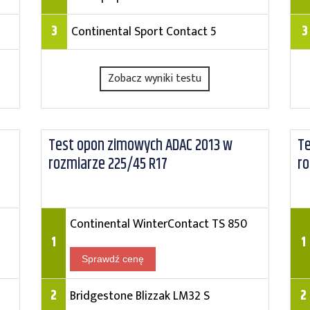
3
3
Continental Sport Contact 5
Zobacz wyniki testu
Test opon zimowych ADAC 2013 w
Te
rozmiarze 225/45 R17
ro
Continental WinterContact TS 850
1
1
Sprawdź cenę
2
2
Bridgestone Blizzak LM32 S