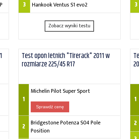
3
3
 P
Hankook Ventus S1 evo2
Zobacz wyniki testu
1
Test opon letnich "Tirerack" 2011 w
Te
rozmiarze 225/45 R17
20
Michelin Pilot Super Sport
1
1
Sprawdź cenę
Bridgestone Potenza S04 Pole
2
2
Position