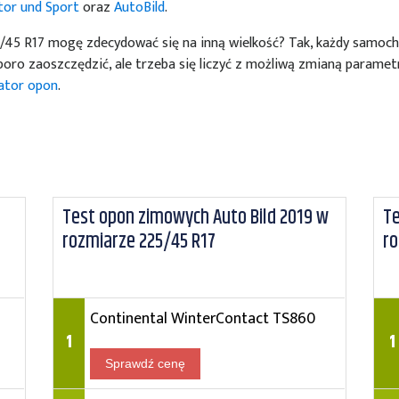
or und Sport
oraz
AutoBild
.
5 R17 mogę zdecydować się na inną wielkość? Tak, każdy samoch
oro zaoszczędzić, ale trzeba się liczyć z możliwą zmianą parametr
lator opon
.
Test opon zimowych Auto Bild 2019 w
Te
rozmiarze 225/45 R17
ro
Continental WinterContact TS860
1
1
Sprawdź cenę