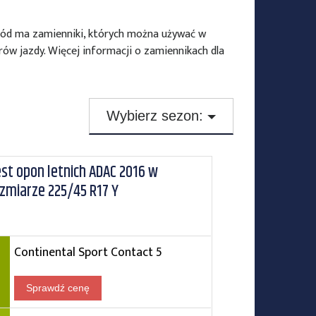
ód ma zamienniki, których można używać w
ów jazdy. Więcej informacji o zamiennikach dla
Wybierz sezon:
Testy opon zimowych
st opon letnich ADAC 2016 w
Testy opon letnich
zmiarze 225/45 R17 Y
Testy opon całorocznych
Continental Sport Contact 5
Sprawdź cenę