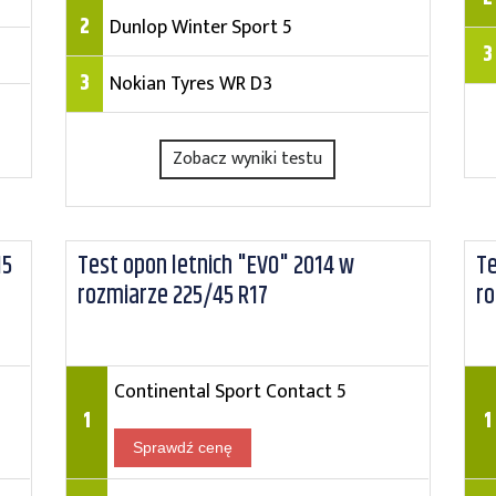
2
Dunlop Winter Sport 5
3
3
Nokian Tyres WR D3
Zobacz wyniki testu
15
Test opon letnich "EVO" 2014 w
Te
rozmiarze 225/45 R17
ro
Continental Sport Contact 5
1
1
Sprawdź cenę