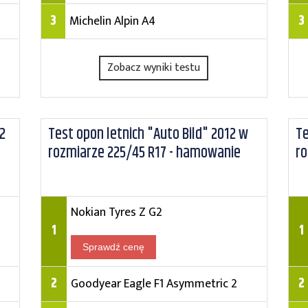
3
3
Michelin Alpin A4
Zobacz wyniki testu
2
Test opon letnich "Auto Bild" 2012 w
Te
rozmiarze 225/45 R17 - hamowanie
ro
Nokian Tyres Z G2
1
1
Sprawdź cenę
2
2
Goodyear Eagle F1 Asymmetric 2