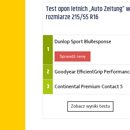
Test opon letnich „Auto Zeitung” 
rozmiarze 215/55 R16
Dunlop Sport BluResponse
1
Sprawdź cenę
2
Goodyear EfficientGrip Performanc
3
Continental Premium Contact 5
Zobacz wyniki testu