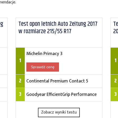
mendacje.
ng
Test opon letnich Auto Zeitung 2017
Te
w rozmiarze 215/55 R17
2
Michelin Primacy 3
1
1
Sprawdź cenę
2
2
Continental Premium Contact 5
3
3
Goodyear EfficientGrip Performance
Zobacz wyniki testu