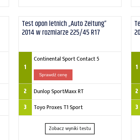
Test opon letnich „Auto Zeitung”
T
2014 w rozmiarze 225/45 R17
2
Continental Sport Contact 5
1
1
Sprawdź cenę
2
2
Dunlop SportMaxx RT
3
3
Toyo Proxes T1 Sport
Zobacz wyniki testu