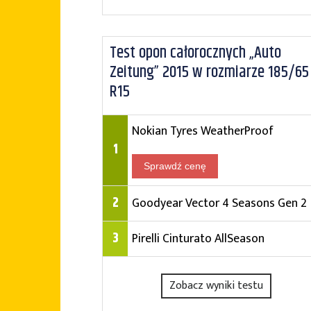
Test opon całorocznych „Auto
Zeitung” 2015 w rozmiarze 185/65
R15
Nokian Tyres WeatherProof
1
Sprawdź cenę
2
Goodyear Vector 4 Seasons Gen 2
3
Pirelli Cinturato AllSeason
Zobacz wyniki testu