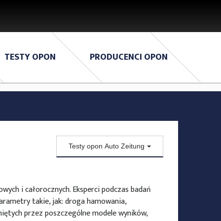
TESTY OPON
PRODUCENCI OPON
Testy opon Auto Zeitung
Testy opon ADAC
Testy opon AutoZeitung
owych i całorocznych. Eksperci podczas badań
Testy opon ACE/GTÜ
arametry takie, jak: droga hamowania,
Testy opon Auto Motor und Sport
niętych przez poszczególne modele wyników,
Testy opon AutoBild