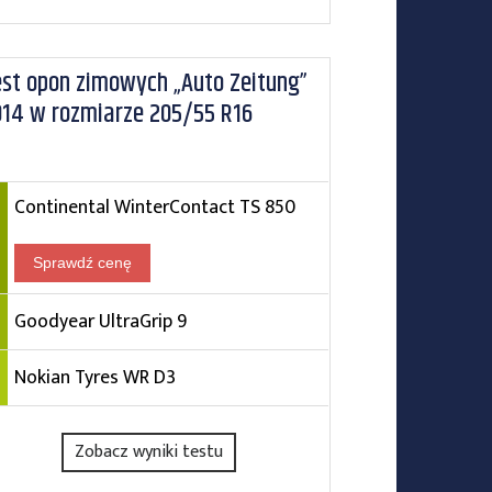
est opon zimowych „Auto Zeitung”
014 w rozmiarze 205/55 R16
Continental WinterContact TS 850
Sprawdź cenę
Goodyear UltraGrip 9
Nokian Tyres WR D3
Zobacz wyniki testu