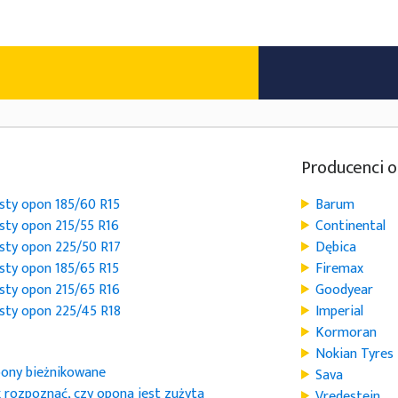
Producenci 
sty opon 185/60 R15
Barum
sty opon 215/55 R16
Continental
sty opon 225/50 R17
Dębica
sty opon 185/65 R15
Firemax
sty opon 215/65 R16
Goodyear
sty opon 225/45 R18
Imperial
Kormoran
Nokian Tyres
ony bieżnikowane
Sava
k rozpoznać, czy opona jest zużyta
Vredestein