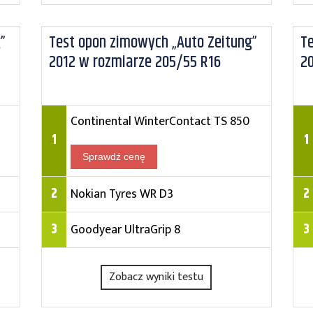
”
Test opon zimowych „Auto Zeitung”
Te
2012 w rozmiarze 205/55 R16
2
Continental WinterContact TS 850
1
1
Sprawdź cenę
2
2
Nokian Tyres WR D3
3
3
Goodyear UltraGrip 8
Zobacz wyniki testu