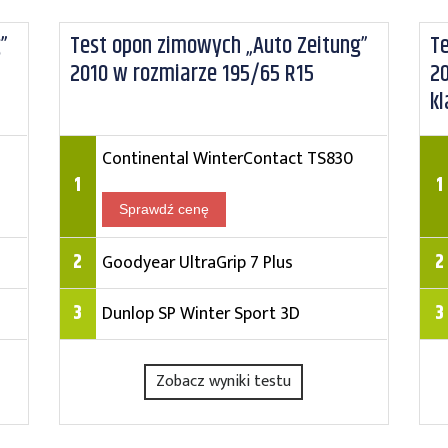
”
Test opon zimowych „Auto Zeitung”
Te
2010 w rozmiarze 195/65 R15
2
k
Continental WinterContact TS830
1
1
Sprawdź cenę
2
2
Goodyear UltraGrip 7 Plus
3
3
Dunlop SP Winter Sport 3D
Zobacz wyniki testu