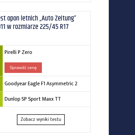
st opon letnich „Auto Zeitung”
011 w rozmiarze 225/45 R17
Pirelli P Zero
Sprawdź cenę
Goodyear Eagle F1 Asymmetric 2
Dunlop SP Sport Maxx TT
Zobacz wyniki testu