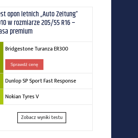
st opon letnich „Auto Zeitung”
010 w rozmiarze 205/55 R16 –
lasa premium
Bridgestone Turanza ER300
Sprawdź cenę
Dunlop SP Sport Fast Response
Nokian Tyres V
Zobacz wyniki testu