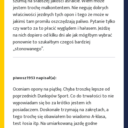
szumią na słabszej jakości asfalcie. Wiem może
jestem trochę malkontentem. Nie neguję dobrych
właściwości jezdnych tych opon i tego że może w
jakimś tam promilu oszczędzają paliwo. Pytanie tylko
czy warto za to płacić wyglądem i hałasem. Jeżdżę
na nich dopiero od kilku dni ale jak mógłbym wybrać
ponownie to szukałbym czegoś bardziej
„stonowanego”.
piwosz1953 napisał(a):
Oceniam opony na piątkę. Chyba troszkę lepsze od
poprzednich Dunlopów Sport. Co do trwałości to nie
wypowiadam się bo za krótko jestem ich
posiadaczem. Doskonale trzymają na zakrętach, a
tego trochę się obawiałem bo wiadomo A-klasa,
test łosia itp. Na umiarkowaną jazdę godne