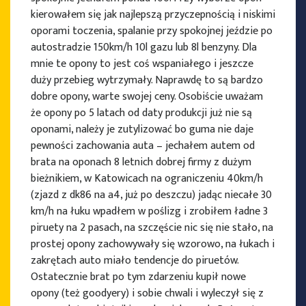
kierowałem się jak najlepszą przyczepnością i niskimi
oporami toczenia, spalanie przy spokojnej jeździe po
autostradzie 150km/h 10l gazu lub 8l benzyny. Dla
mnie te opony to jest coś wspaniałego i jeszcze
duży przebieg wytrzymały. Naprawdę to są bardzo
dobre opony, warte swojej ceny. Osobiście uważam
że opony po 5 latach od daty produkcji już nie są
oponami, należy je zutylizować bo guma nie daje
pewności zachowania auta – jechałem autem od
brata na oponach 8 letnich dobrej firmy z dużym
bieżnikiem, w Katowicach na ograniczeniu 40km/h
(zjazd z dk86 na a4, już po deszczu) jadąc niecałe 30
km/h na łuku wpadłem w poślizg i zrobiłem ładne 3
piruety na 2 pasach, na szczęście nic się nie stało, na
prostej opony zachowywały się wzorowo, na łukach i
zakrętach auto miało tendencje do piruetów.
Ostatecznie brat po tym zdarzeniu kupił nowe
opony (też goodyery) i sobie chwali i wyleczył się z