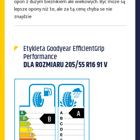
opon z dużym bieżnikiem ale wiekowych. Być może są
lepsze opony niż te, ale za tą cenę chyba se nie
znajdzie
Etykieta Goodyear EfficientGrip
Performance
DLA ROZMIARU 205/55 R16 91 V
A
B