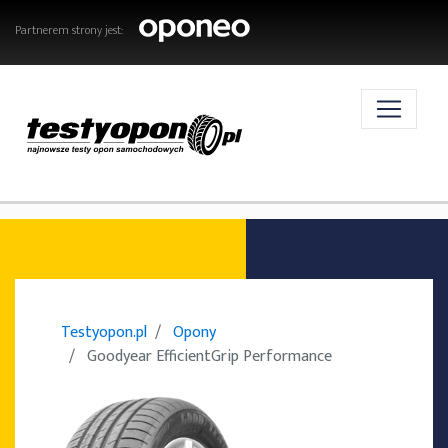
Partnerem strony jest:
AKTUALNOŚCI
OPONY
Testyopon.pl
Opony
Goodyear EfficientGrip Performance
TESTY OPON