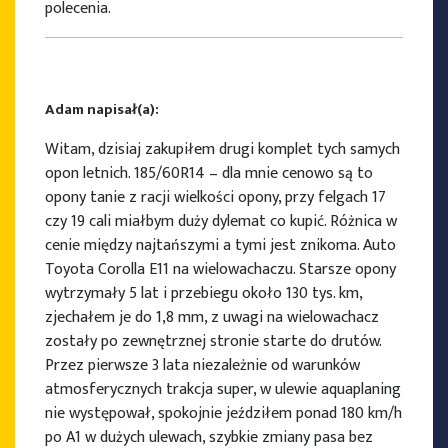
polecenia.
Adam napisał(a):
Witam, dzisiaj zakupiłem drugi komplet tych samych
opon letnich. 185/60R14 – dla mnie cenowo są to
opony tanie z racji wielkości opony, przy felgach 17
czy 19 cali miałbym duży dylemat co kupić. Różnica w
cenie między najtańszymi a tymi jest znikoma. Auto
Toyota Corolla E11 na wielowachaczu. Starsze opony
wytrzymały 5 lat i przebiegu około 130 tys. km,
zjechałem je do 1,8 mm, z uwagi na wielowachacz
zostały po zewnętrznej stronie starte do drutów.
Przez pierwsze 3 lata niezależnie od warunków
atmosferycznych trakcja super, w ulewie aquaplaning
nie występował, spokojnie jeździłem ponad 180 km/h
po A1 w dużych ulewach, szybkie zmiany pasa bez