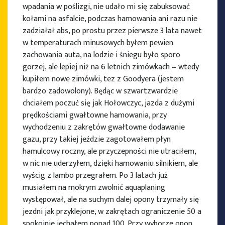
wpadania w poślizgi, nie udało mi się zabuksować
kołami na asfalcie, podczas hamowania ani razu nie
zadziałał abs, po prostu przez pierwsze 3 lata nawet
w temperaturach minusowych byłem pewien
zachowania auta, na lodzie i śniegu było sporo
gorzej, ale lepiej niż na 6 letnich zimówkach – wtedy
kupiłem nowe zimówki, tez z Goodyera (jestem
bardzo zadowolony). Będąc w szwartzwardzie
chciałem poczuć się jak Hołowczyc, jazda z dużymi
prędkościami gwałtowne hamowania, przy
wychodzeniu z zakrętów gwałtowne dodawanie
gazu, przy takiej jeździe zagotowałem płyn
hamulcowy roczny, ale przyczepności nie utraciłem,
w nic nie uderzyłem, dzięki hamowaniu silnikiem, ale
wyścig z lambo przegrałem. Po 3 latach już
musiałem na mokrym zwolnić aquaplaning
występował, ale na suchym dalej opony trzymały się
jezdni jak przyklejone, w zakrętach ograniczenie 50 a
spokojnie jechałem ponad 100. Przy wyborze opon