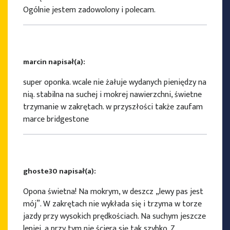
Ogólnie jestem zadowolony i polecam.
marcin napisał(a):
super oponka. wcale nie żałuje wydanych pieniędzy na
nią. stabilna na suchej i mokrej nawierzchni, świetne
trzymanie w zakrętach. w przyszłości także zaufam
marce bridgestone
ghoste30 napisał(a):
Opona świetna! Na mokrym, w deszcz „lewy pas jest
mój”. W zakrętach nie wykłada się i trzyma w torze
jazdy przy wysokich prędkościach. Na suchym jeszcze
lepiej, a przy tym nie ściera się tak szybko. Z