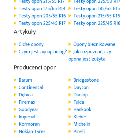
Testy opon 215/55 R17
Testy opon 225/50 R17
Testy opon 175/65 R14
Testy opon 185/65 R15
Testy opon 205/55 R16
Testy opon 215/65 R16
Testy opon 225/45 R17
Testy opon 225/45 R18
Artykuły
Ciche opony
Opony bieżnikowane
Czym jest aquaplaning?
Jak rozpoznać, czy
opona jest zużyta
Producenci opon
Barum
Bridgestone
Continental
Dayton
Dębica
Dunlop
Firemax
Fulda
Goodyear
Hankook
Imperial
Kleber
Kormoran
Michelin
Nokian Tyres
Pirelli