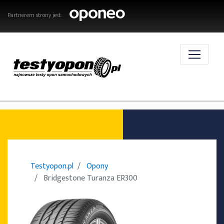
Partnerem strony jest:
AKTUALNOŚCI
OPONY
Testyopon.pl
Opony
Bridgestone Turanza ER300
TESTY OPON