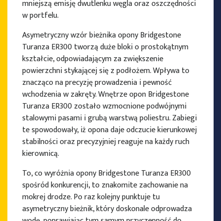
mniejszą emisję dwutlenku węgla oraz oszczędności
w portfelu.
Asymetryczny wzór bieżnika opony Bridgestone
Turanza ER300 tworzą duże bloki o prostokątnym
kształcie, odpowiadającym za zwiększenie
powierzchni stykającej się z podłożem. Wpływa to
znacząco na precyzję prowadzenia i pewność
wchodzenia w zakręty. Wnętrze opon Bridgestone
Turanza ER300 zostało wzmocnione podwójnymi
stalowymi pasami i grubą warstwą poliestru. Zabiegi
te spowodowały, iż opona daje odczucie kierunkowej
stabilności oraz precyzyjniej reaguje na każdy ruch
kierownicą.
To, co wyróżnia opony Bridgestone Turanza ER300
spośród konkurencji, to znakomite zachowanie na
mokrej drodze. Po raz kolejny punktuje tu
asymetryczny bieżnik, który doskonale odprowadza
wodę, poprawiając tym samym przyczepność do