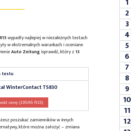
1
2
3
4
R15
wypadły najlepiej w niezależnych testach
5
yły w ekstremalnych warunkach i oceniane
wienie
Auto Zeitung
isprawdź, który z
13
6
7
 testu
8
9
tal WinterContact TS830
1
wdź cenę (195/65 R15)
11
12
możesz poszukać zamienników w innych
ernatywy, które można założyć – zmiana