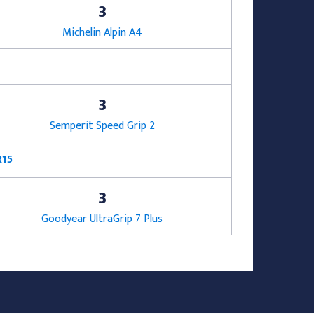
3
Michelin Alpin A4
3
Semperit Speed Grip 2
R15
3
Goodyear UltraGrip 7 Plus