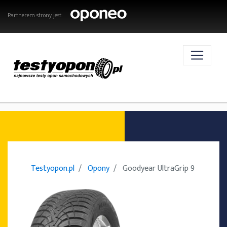
Partnerem strony jest:
AKTUALNOŚCI
OPONY
Testyopon.pl
Opony
Goodyear UltraGrip 9
TESTY OPON