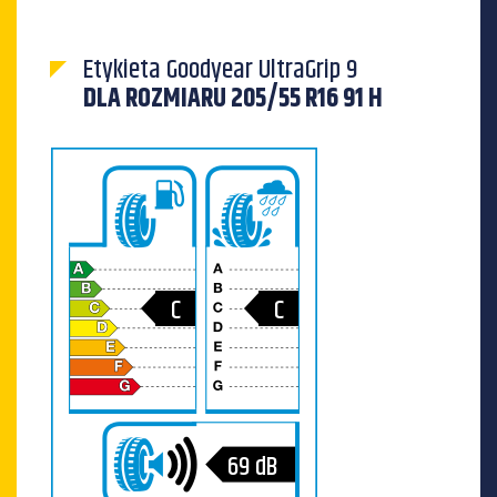
Etykieta Goodyear UltraGrip 9
DLA ROZMIARU 205/55 R16 91 H
C
C
69
dB