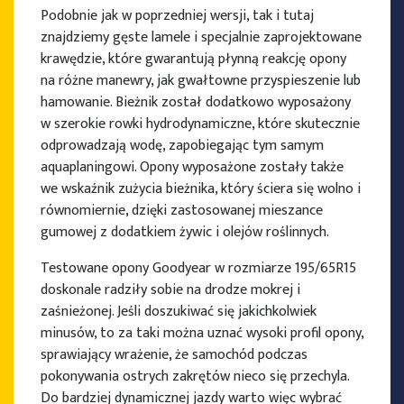
Podobnie jak w poprzedniej wersji, tak i tutaj
znajdziemy gęste lamele i specjalnie zaprojektowane
krawędzie, które gwarantują płynną reakcję opony
na różne manewry, jak gwałtowne przyspieszenie lub
hamowanie. Bieżnik został dodatkowo wyposażony
w szerokie rowki hydrodynamiczne, które skutecznie
odprowadzają wodę, zapobiegając tym samym
aquaplaningowi. Opony wyposażone zostały także
we wskaźnik zużycia bieżnika, który ściera się wolno i
równomiernie, dzięki zastosowanej mieszance
gumowej z dodatkiem żywic i olejów roślinnych.
Testowane opony Goodyear w rozmiarze 195/65R15
doskonale radziły sobie na drodze mokrej i
zaśnieżonej. Jeśli doszukiwać się jakichkolwiek
minusów, to za taki można uznać wysoki profil opony,
sprawiający wrażenie, że samochód podczas
pokonywania ostrych zakrętów nieco się przechyla.
Do bardziej dynamicznej jazdy warto więc wybrać