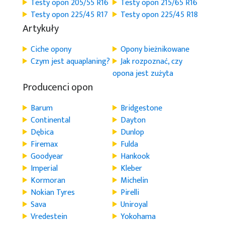
Testy opon 205/55 R16
Testy opon 215/65 R16
Testy opon 225/45 R17
Testy opon 225/45 R18
Artykuły
Ciche opony
Opony bieżnikowane
Czym jest aquaplaning?
Jak rozpoznać, czy
opona jest zużyta
Producenci opon
Barum
Bridgestone
Continental
Dayton
Dębica
Dunlop
Firemax
Fulda
Goodyear
Hankook
Imperial
Kleber
Kormoran
Michelin
Nokian Tyres
Pirelli
Sava
Uniroyal
Vredestein
Yokohama