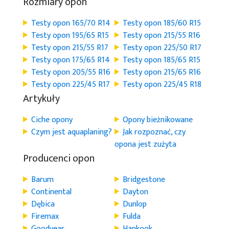
Rozmiary opon
Testy opon 165/70 R14
Testy opon 185/60 R15
Testy opon 195/65 R15
Testy opon 215/55 R16
Testy opon 215/55 R17
Testy opon 225/50 R17
Testy opon 175/65 R14
Testy opon 185/65 R15
Testy opon 205/55 R16
Testy opon 215/65 R16
Testy opon 225/45 R17
Testy opon 225/45 R18
Artykuły
Ciche opony
Opony bieżnikowane
Czym jest aquaplaning?
Jak rozpoznać, czy
opona jest zużyta
Producenci opon
Barum
Bridgestone
Continental
Dayton
Dębica
Dunlop
Firemax
Fulda
Goodyear
Hankook