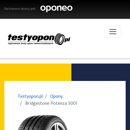
Partnerem strony jest:
AKTUALNOŚCI
OPONY
Testyopon.pl
Opony
Bridgestone Potenza S001
TESTY OPON