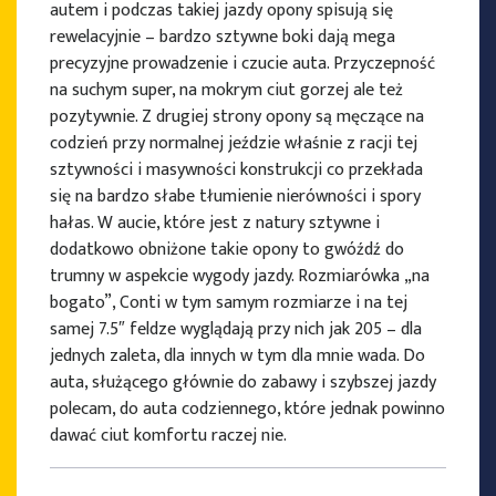
autem i podczas takiej jazdy opony spisują się
rewelacyjnie – bardzo sztywne boki dają mega
precyzyjne prowadzenie i czucie auta. Przyczepność
na suchym super, na mokrym ciut gorzej ale też
pozytywnie. Z drugiej strony opony są męczące na
codzień przy normalnej jeździe właśnie z racji tej
sztywności i masywności konstrukcji co przekłada
się na bardzo słabe tłumienie nierówności i spory
hałas. W aucie, które jest z natury sztywne i
dodatkowo obniżone takie opony to gwóźdź do
trumny w aspekcie wygody jazdy. Rozmiarówka „na
bogato”, Conti w tym samym rozmiarze i na tej
samej 7.5″ feldze wyglądają przy nich jak 205 – dla
jednych zaleta, dla innych w tym dla mnie wada. Do
auta, służącego głównie do zabawy i szybszej jazdy
polecam, do auta codziennego, które jednak powinno
dawać ciut komfortu raczej nie.