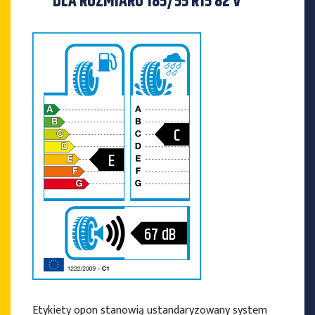
DLA ROZMIARU 185/55 R15 82 V
C
E
67
dB
Etykiety opon stanowią ustandaryzowany system