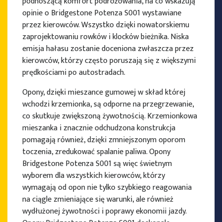
podnoszącą komfort podróżowania, na co wskazują
opinie o Bridgestone Potenza S001 wystawiane
przez kierowców. Wszystko dzięki nowatorskiemu
zaprojektowaniu rowków i klocków bieżnika. Niska
emisja hałasu zostanie doceniona zwłaszcza przez
kierowców, którzy często poruszają się z większymi
prędkościami po autostradach.
Opony, dzięki mieszance gumowej w skład której
wchodzi krzemionka, są odporne na przegrzewanie,
co skutkuje zwiększoną żywotnością. Krzemionkowa
mieszanka i znacznie odchudzona konstrukcja
pomagają również, dzięki zmniejszonym oporom
toczenia, zredukować spalanie paliwa. Opony
Bridgestone Potenza S001 są więc świetnym
wyborem dla wszystkich kierowców, którzy
wymagają od opon nie tylko szybkiego reagowania
na ciągle zmieniające się warunki, ale również
wydłużonej żywotności i poprawy ekonomii jazdy.