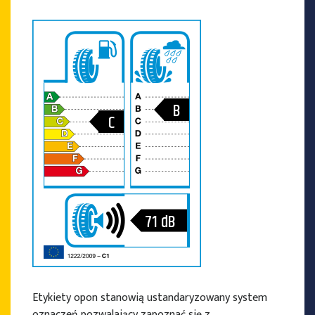
B
C
71
dB
Etykiety opon stanowią ustandaryzowany system
oznaczeń pozwalający zapoznać się z