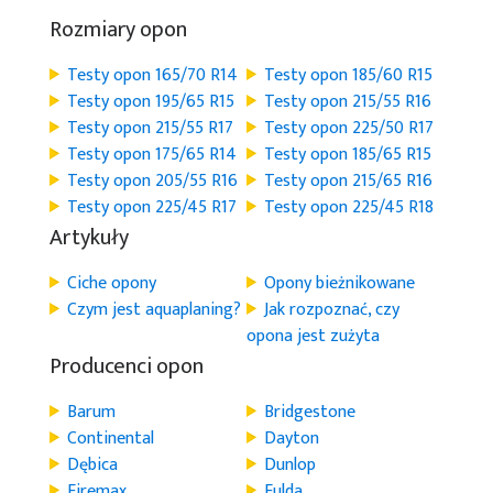
Rozmiary opon
Testy opon 165/70 R14
Testy opon 185/60 R15
Testy opon 195/65 R15
Testy opon 215/55 R16
Testy opon 215/55 R17
Testy opon 225/50 R17
Testy opon 175/65 R14
Testy opon 185/65 R15
Testy opon 205/55 R16
Testy opon 215/65 R16
Testy opon 225/45 R17
Testy opon 225/45 R18
Artykuły
Ciche opony
Opony bieżnikowane
Czym jest aquaplaning?
Jak rozpoznać, czy
opona jest zużyta
Producenci opon
Barum
Bridgestone
Continental
Dayton
Dębica
Dunlop
Firemax
Fulda