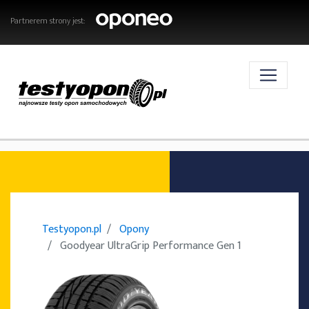
Partnerem strony jest:
AKTUALNOŚCI
OPONY
Testyopon.pl
Opony
Goodyear UltraGrip Performance Gen 1
TESTY OPON