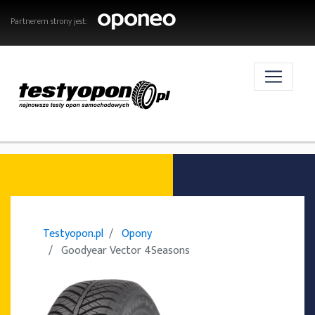
Partnerem strony jest:
AKTUALNOŚCI
OPONY
Testyopon.pl
Opony
Goodyear Vector 4Seasons
TESTY OPON