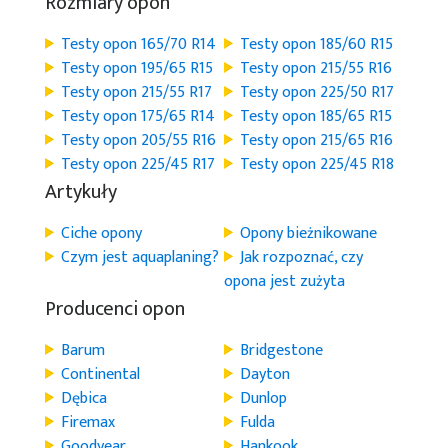
Rozmiary opon
Testy opon 165/70 R14
Testy opon 185/60 R15
Testy opon 195/65 R15
Testy opon 215/55 R16
Testy opon 215/55 R17
Testy opon 225/50 R17
Testy opon 175/65 R14
Testy opon 185/65 R15
Testy opon 205/55 R16
Testy opon 215/65 R16
Testy opon 225/45 R17
Testy opon 225/45 R18
Artykuły
Ciche opony
Opony bieżnikowane
Czym jest aquaplaning?
Jak rozpoznać, czy
opona jest zużyta
Producenci opon
Barum
Bridgestone
Continental
Dayton
Dębica
Dunlop
Firemax
Fulda
Goodyear
Hankook