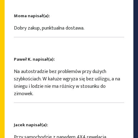
Moma napisał(a):
Dobry zakup, punktualna dostawa.
Paweł K. napisał(a):
Na autostradzie bez problemów przy dużych
szybkościach. W kałuże wgryza się bez uślizgu, a na
śniegu i lodzie nie ma różnicy w stosunku do
zimowek.
Jacek napisał(a):
Przy samochodzie z napędem 4X4 rewelacja.