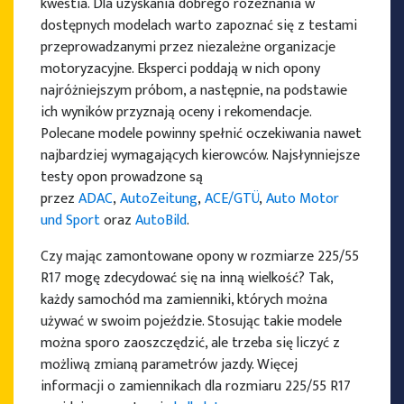
kwestia. Dla uzyskania dobrego rozeznania w
dostępnych modelach warto zapoznać się z testami
przeprowadzanymi przez niezależne organizacje
motoryzacyjne. Eksperci poddają w nich opony
PRODUCENCI OPON
najróżniejszym próbom, a następnie, na podstawie
ich wyników przyznają oceny i rekomendacje.
Polecane modele powinny spełnić oczekiwania nawet
najbardziej wymagających kierowców. Najsłynniejsze
testy opon prowadzone są
przez
ADAC
,
AutoZeitung
,
ACE/GTÜ
,
Auto Motor
und Sport
oraz
AutoBild
.
Czy mając zamontowane opony w rozmiarze 225/55
R17 mogę zdecydować się na inną wielkość? Tak,
każdy samochód ma zamienniki, których można
używać w swoim pojeździe. Stosując takie modele
można sporo zaoszczędzić, ale trzeba się liczyć z
możliwą zmianą parametrów jazdy. Więcej
informacji o zamiennikach dla rozmiaru 225/55 R17