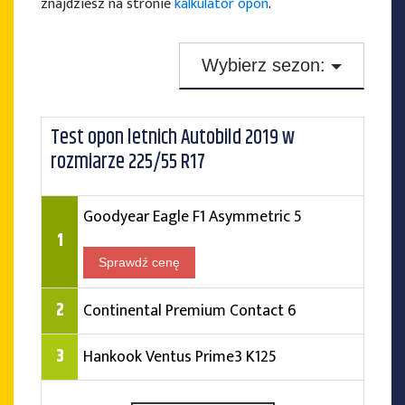
znajdziesz na stronie
kalkulator opon
.
Wybierz sezon:
Testy opon zimowych
Test opon letnich Autobild 2019 w
Testy opon letnich
rozmiarze 225/55 R17
Testy opon całorocznych
Goodyear Eagle F1 Asymmetric 5
1
Sprawdź cenę
2
Continental Premium Contact 6
3
Hankook Ventus Prime3 K125