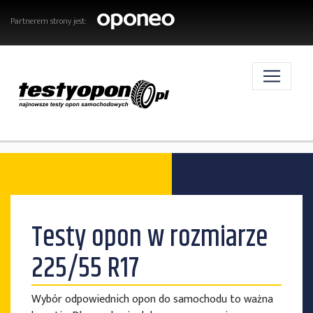
Partnerem strony jest:
AKTUALNOŚCI
Testy opon w rozmiarze
OPONY
225/55 R17
Wybór odpowiednich opon do samochodu to ważna
TESTY OPON