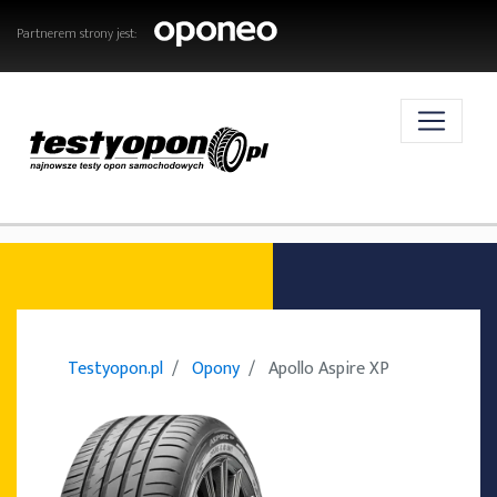
Partnerem strony jest:
AKTUALNOŚCI
OPONY
Testyopon.pl
Opony
Apollo Aspire XP
TESTY OPON