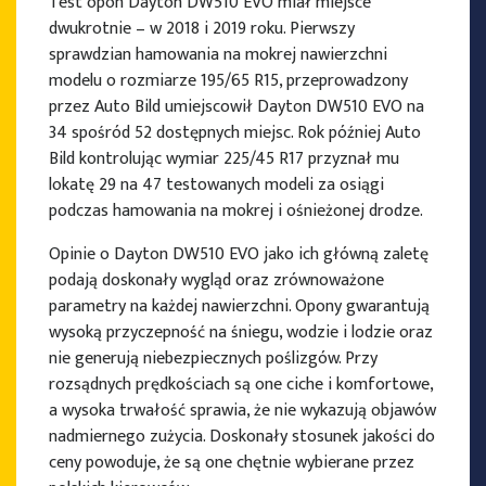
Test opon Dayton DW510 EVO miał miejsce
dwukrotnie – w 2018 i 2019 roku. Pierwszy
sprawdzian hamowania na mokrej nawierzchni
modelu o rozmiarze 195/65 R15, przeprowadzony
przez Auto Bild umiejscowił Dayton DW510 EVO na
34 spośród 52 dostępnych miejsc. Rok później Auto
Bild kontrolując wymiar 225/45 R17 przyznał mu
lokatę 29 na 47 testowanych modeli za osiągi
podczas hamowania na mokrej i ośnieżonej drodze.
Opinie o Dayton DW510 EVO jako ich główną zaletę
podają doskonały wygląd oraz zrównoważone
parametry na każdej nawierzchni. Opony gwarantują
wysoką przyczepność na śniegu, wodzie i lodzie oraz
nie generują niebezpiecznych poślizgów. Przy
rozsądnych prędkościach są one ciche i komfortowe,
a wysoka trwałość sprawia, że nie wykazują objawów
nadmiernego zużycia. Doskonały stosunek jakości do
ceny powoduje, że są one chętnie wybierane przez