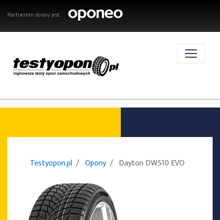
Partnerem strony jest:
AKTUALNOŚCI
OPONY
Testyopon.pl
Opony
Dayton DW510 EVO
TESTY OPON