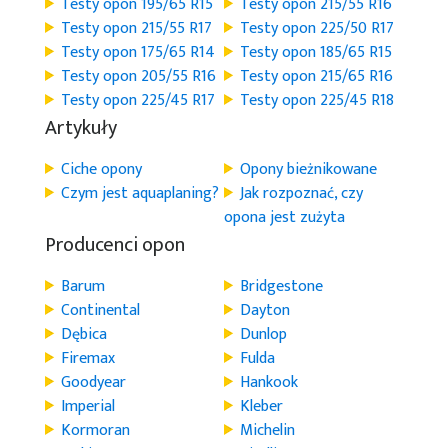
Testy opon 195/65 R15
Testy opon 215/55 R16
Testy opon 215/55 R17
Testy opon 225/50 R17
Testy opon 175/65 R14
Testy opon 185/65 R15
Testy opon 205/55 R16
Testy opon 215/65 R16
Testy opon 225/45 R17
Testy opon 225/45 R18
Artykuły
Ciche opony
Opony bieżnikowane
Czym jest aquaplaning?
Jak rozpoznać, czy
opona jest zużyta
Producenci opon
Barum
Bridgestone
Continental
Dayton
Dębica
Dunlop
Firemax
Fulda
Goodyear
Hankook
Imperial
Kleber
Kormoran
Michelin