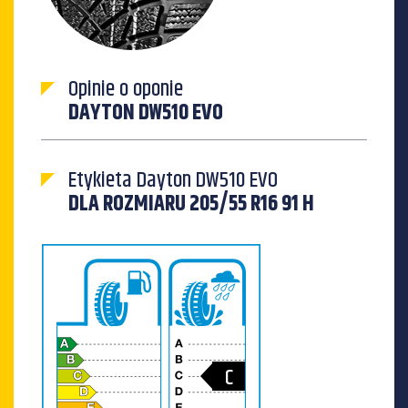
Opinie o oponie
DAYTON DW510 EVO
Etykieta Dayton DW510 EVO
DLA ROZMIARU 205/55 R16 91 H
C