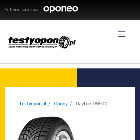
Partnerem strony jest:
AKTUALNOŚCI
OPONY
Testyopon.pl
Opony
Dayton DW510
TESTY OPON