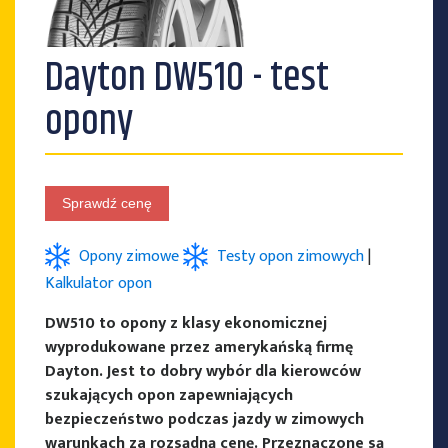
Dayton DW510 - test
PRODUCENCI OPON
opony
Sprawdź cenę
Opony zimowe
Testy opon zimowych
|
Kalkulator opon
DW510 to opony z klasy ekonomicznej
wyprodukowane przez amerykańską firmę
Dayton. Jest to dobry wybór dla kierowców
szukających opon zapewniających
bezpieczeństwo podczas jazdy w zimowych
warunkach za rozsądną cenę. Przeznaczone są