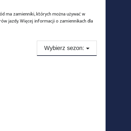
ód ma zamienniki, których można używać w
ów jazdy. Więcej informacji o zamiennikach dla
Wybierz sezon:
Testy opon zimowych
Testy opon letnich
Testy opon całorocznych