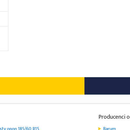
Producenci 
sty opon 185/60 R15
Barum