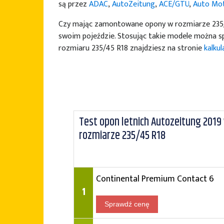
są przez
ADAC
,
AutoZeitung
,
ACE/GTÜ
,
Auto Mot
Czy mając zamontowane opony w rozmiarze 235/4
swoim pojeździe. Stosując takie modele można sp
rozmiaru 235/45 R18 znajdziesz na stronie
kalku
Test opon letnich Autozeitung 2019
rozmiarze 235/45 R18
Continental Premium Contact 6
1
Sprawdź cenę