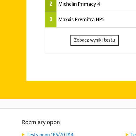
2
Michelin Primacy 4
3
Maxxis Premitra HP5
Zobacz wyniki testu
Rozmiary opon
Testy opon 165/70 R14
Te