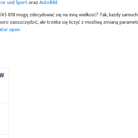
or und Sport
oraz
AutoBild
.
5 R18 mogę zdecydować się na inną wielkość? Tak, każdy samoch
oro zaoszczędzić, ale trzeba się liczyć z możliwą zmianą parametr
lator opon
.
 w