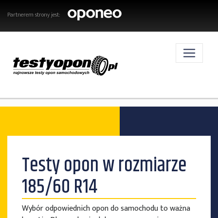
Partnerem strony jest:
AKTUALNOŚCI
Testy opon w rozmiarze
OPONY
185/60 R14
Wybór odpowiednich opon do samochodu to ważna
TESTY OPON