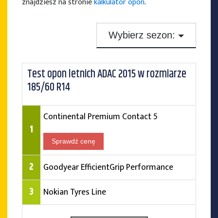
znajdziesz na stronie
kalkulator opon
.
Wybierz sezon:
Testy opon zimowych
Test opon letnich ADAC 2015 w rozmiarze
Testy opon letnich
185/60 R14
Testy opon całorocznych
Continental Premium Contact 5
1
Sprawdź cenę
2
Goodyear EfficientGrip Performance
3
Nokian Tyres Line