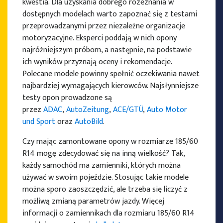
kwestia. Dla uzyskania dobrego rozeznania w
dostępnych modelach warto zapoznać się z testami
przeprowadzanymi przez niezależne organizacje
motoryzacyjne. Eksperci poddają w nich opony
PRODUCENCI OPON
najróżniejszym próbom, a następnie, na podstawie
ich wyników przyznają oceny i rekomendacje.
Polecane modele powinny spełnić oczekiwania nawet
najbardziej wymagających kierowców. Najsłynniejsze
testy opon prowadzone są
przez
ADAC
,
AutoZeitung
,
ACE/GTÜ
,
Auto Motor
und Sport
oraz
AutoBild
.
Czy mając zamontowane opony w rozmiarze 185/60
R14 mogę zdecydować się na inną wielkość? Tak,
każdy samochód ma zamienniki, których można
używać w swoim pojeździe. Stosując takie modele
można sporo zaoszczędzić, ale trzeba się liczyć z
możliwą zmianą parametrów jazdy. Więcej
informacji o zamiennikach dla rozmiaru 185/60 R14