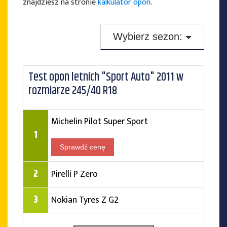
znajdziesz na stronie
kalkulator opon
.
Wybierz sezon:
Testy opon zimowych
Test opon letnich "Sport Auto" 2011 w
Testy opon letnich
rozmiarze 245/40 R18
Testy opon całorocznych
Michelin Pilot Super Sport
1
Sprawdź cenę
2
Pirelli P Zero
3
Nokian Tyres Z G2