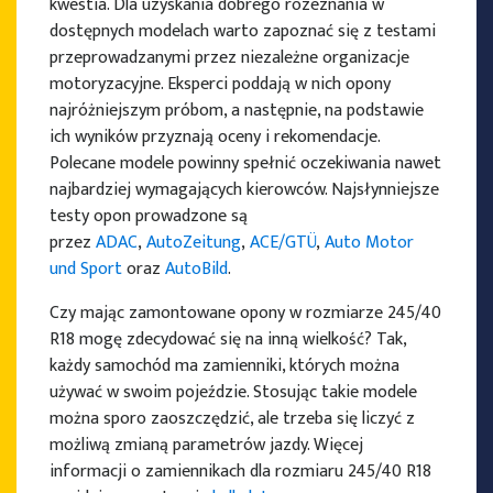
kwestia. Dla uzyskania dobrego rozeznania w
dostępnych modelach warto zapoznać się z testami
przeprowadzanymi przez niezależne organizacje
motoryzacyjne. Eksperci poddają w nich opony
PRODUCENCI OPON
najróżniejszym próbom, a następnie, na podstawie
ich wyników przyznają oceny i rekomendacje.
Polecane modele powinny spełnić oczekiwania nawet
najbardziej wymagających kierowców. Najsłynniejsze
testy opon prowadzone są
przez
ADAC
,
AutoZeitung
,
ACE/GTÜ
,
Auto Motor
und Sport
oraz
AutoBild
.
Czy mając zamontowane opony w rozmiarze 245/40
R18 mogę zdecydować się na inną wielkość? Tak,
każdy samochód ma zamienniki, których można
używać w swoim pojeździe. Stosując takie modele
można sporo zaoszczędzić, ale trzeba się liczyć z
możliwą zmianą parametrów jazdy. Więcej
informacji o zamiennikach dla rozmiaru 245/40 R18