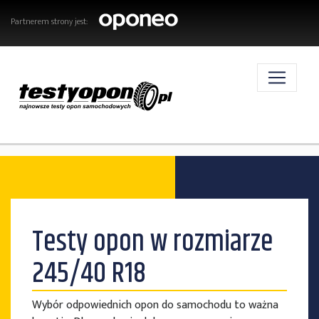
Partnerem strony jest:
AKTUALNOŚCI
Testy opon w rozmiarze
OPONY
245/40 R18
Wybór odpowiednich opon do samochodu to ważna
TESTY OPON