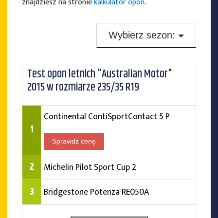
znajdziesz na stronie
kalkulator opon
.
Wybierz sezon:
Testy opon zimowych
Test opon letnich "Australian Motor"
Testy opon letnich
2015 w rozmiarze 235/35 R19
Testy opon całorocznych
Continental ContiSportContact 5 P
1
Sprawdź cenę
2
Michelin Pilot Sport Cup 2
3
Bridgestone Potenza RE050A