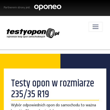
Partnerem strony jest:
AKTUALNOŚCI
Testy opon w rozmiarze
OPONY
235/35 R19
Wybór odpowiednich opon do samochodu to ważna
TESTY OPON