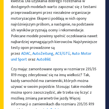
kwestia. Dla uzyskania dobrego rozeznania w
dostępnych modelach warto zapoznać się z testami
przeprowadzanymi przez niezależne organizacje
motoryzacyjne. Eksperci poddają w nich opony
PRODUCENCI OPON
najróżniejszym próbom, a następnie, na podstawie
ich wyników przyznają oceny i rekomendacje.
Polecane modele powinny spełnić oczekiwania nawet
najbardziej wymagających kierowców. Najsłynniejsze
testy opon prowadzone są
przez
ADAC
,
AutoZeitung
,
ACE/GTÜ
,
Auto Motor
und Sport
oraz
AutoBild
.
Czy mając zamontowane opony w rozmiarze 235/35
R19 mogę zdecydować się na inną wielkość? Tak,
każdy samochód ma zamienniki, których można
używać w swoim pojeździe. Stosując takie modele
można sporo zaoszczędzić, ale trzeba się liczyć z
możliwą zmianą parametrów jazdy. Więcej
informacji o zamiennikach dla rozmiaru 235/35 R19