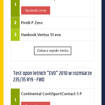
1
Sprawdź cenę
2
Pirelli P Zero
3
Hankook Ventus S1 evo
Zobacz wyniki testu
Test opon letnich "EVO" 2010 w rozmiarze
235/35 R19 - FWD
Continental ContiSportContact 5 P
1