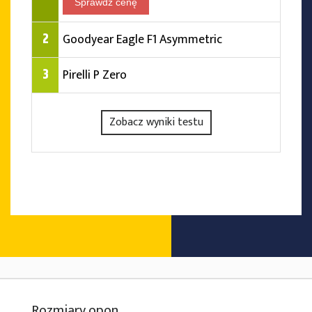
Sprawdź cenę
2
Goodyear Eagle F1 Asymmetric
3
Pirelli P Zero
Zobacz wyniki testu
Rozmiary opon