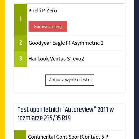
Pirelli P Zero
1
Sprawdź cenę
2
Goodyear Eagle F1 Asymmetric 2
3
Hankook Ventus S1 evo2
Zobacz wyniki testu
Test opon letnich "Autoreview" 2011 w
rozmiarze 235/35 R19
Continental ContiSportContact 5 P