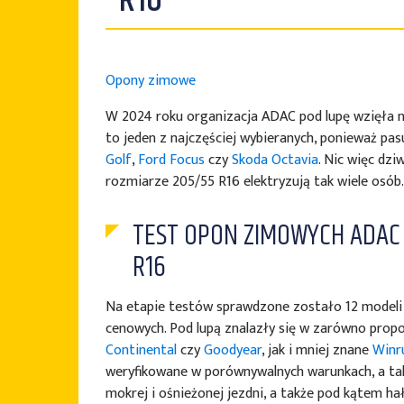
R16
Opony zimowe
W 2024 roku organizacja ADAC pod lupę wzięła 
to jeden z najczęściej wybieranych, ponieważ pasu
Golf
,
Ford Focus
czy
Skoda Octavia
. Nic więc dz
rozmiarze 205/55 R16 elektryzują tak wiele osób.
TEST OPON ZIMOWYCH ADAC
R16
Na etapie testów sprawdzone zostało 12 modeli 
cenowych. Pod lupą znalazły się w zarówno prop
Continental
czy
Goodyear
, jak i mniej znane
Winr
weryfikowane w porównywalnych warunkach, a tak
mokrej i ośnieżonej jezdni, a także pod kątem hał