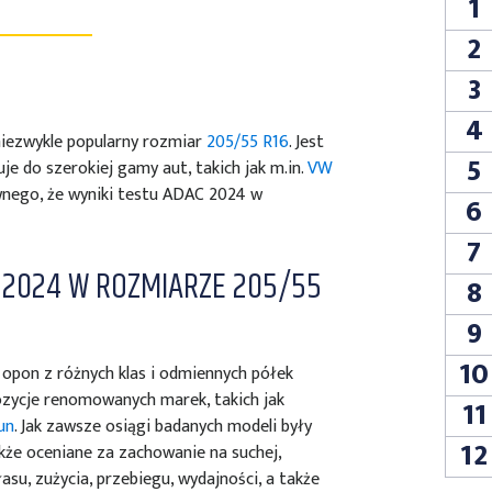
1
2
3
4
niezwykle popularny rozmiar
205/55 R16
. Jest
5
je do szerokiej gamy aut, takich jak m.in.
VW
iwnego, że wyniki testu ADAC 2024 w
6
7
 2024 W ROZMIARZE 205/55
8
9
10
opon z różnych klas i odmiennych półek
ozycje renomowanych marek, takich jak
11
un
. Jak zawsze osiągi badanych modeli były
12
że oceniane za zachowanie na suchej,
asu, zużycia, przebiegu, wydajności, a także