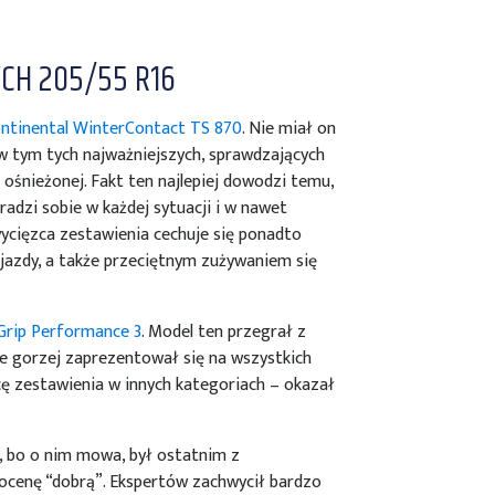
CH 205/55 R16
ntinental WinterContact TS 870
. Nie miał on
w tym tych najważniejszych, sprawdzających
 ośnieżonej. Fakt ten najlepiej dowodzi temu,
adzi sobie w każdej sytuacji i w nawet
ycięzca zestawienia cechuje się ponadto
azdy, a także przeciętnym zużywaniem się
Grip Performance 3
. Model ten przegrał z
ie gorzej zaprezentował się na wszystkich
cę zestawienia w innych kategoriach – okazał
, bo o nim mowa, był ostatnim z
 ocenę “dobrą”. Ekspertów zachwycił bardzo