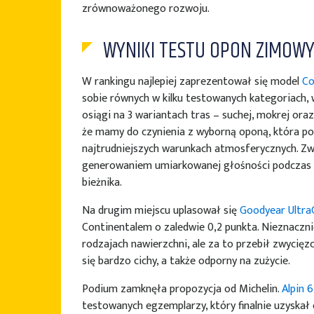
zrównoważonego rozwoju.
WYNIKI TESTU OPON ZIMOWY
W rankingu najlepiej zaprezentował się model
Co
sobie równych w kilku testowanych kategoriach, 
osiągi na 3 wariantach tras – suchej, mokrej oraz
że mamy do czynienia z wyborną oponą, która por
najtrudniejszych warunkach atmosferycznych. Zw
generowaniem umiarkowanej głośności podczas j
bieżnika.
Na drugim miejscu uplasował się
Goodyear Ultra
Continentalem o zaledwie 0,2 punkta. Nieznaczn
rodzajach nawierzchni, ale za to przebił zwycięz
się bardzo cichy, a także odporny na zużycie.
Podium zamknęła propozycja od Michelin.
Alpin 6
testowanych egzemplarzy, który finalnie uzyskał