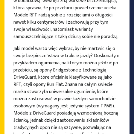
w dodatkową, wewnętrzną warstwę uszczelniającą,
która sprawia, że po przebiciu powietrze nie ucieka.
Modele RFT radzą sobie z rozcięciami o długości
nawet kilku centymetrów i zachowują przy tym
swoje właściwości, natomiast warianty
samouszczelniające z taką dziurą sobie nie poradzą.
Jaki model warto więc wybrać, by nie martwić się o
swoje bezpieczeństwo w trakcie jazdy? Doskonałym
przykładem ogumienia, na którym można jeździć po
przebiciu, są opony Bridgestone z technologią
DriveGuard, które oficjalnie klasyfikowane są jako
RFT, czyli opony Run Flat. Znana na całym świecie
marka stworzyła uniwersalne ogumienie, które
można zastosować w prawie każdym samochodzie
osobowym (wymagany jest jedynie system TPMS).
Modele z DriveGuard posiadają wzmocnioną boczną
ściankę, jednak dzięki zastosowaniu składników
tradycyjnych opon nie są sztywne, pozwalając na