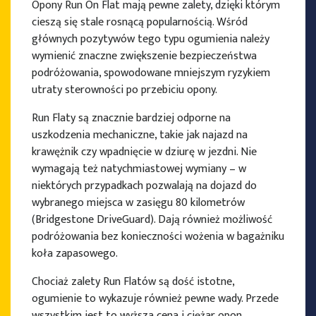
Opony Run On Flat mają pewne zalety, dzięki którym
cieszą się stale rosnącą popularnością. Wśród
głównych pozytywów tego typu ogumienia należy
wymienić znaczne zwiększenie bezpieczeństwa
podróżowania, spowodowane mniejszym ryzykiem
utraty sterowności po przebiciu opony.
Run Flaty są znacznie bardziej odporne na
uszkodzenia mechaniczne, takie jak najazd na
krawężnik czy wpadnięcie w dziurę w jezdni. Nie
wymagają też natychmiastowej wymiany – w
niektórych przypadkach pozwalają na dojazd do
wybranego miejsca w zasięgu 80 kilometrów
(Bridgestone DriveGuard). Dają również możliwość
podróżowania bez konieczności wożenia w bagażniku
koła zapasowego.
Chociaż zalety Run Flatów są dość istotne,
ogumienie to wykazuje również pewne wady. Przede
wszystkim jest to wyższa cena i ciężar opon.