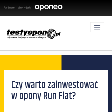
Partnerem strony jest:
AKTUALNOŚCI
Czy warto zainwestować
OPONY
w opony Run Flat?
TESTY OPON