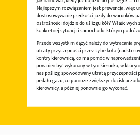
Jak hamować, kiedy już dojdzie do poślizgu? – To 
Najlepszym rozwiązaniem jest prewencja, więc u
dostosowywanie prędkości jazdy do warunków pa
ostrożności dojdzie do uślizgu kół? Właściwych z
konkretnej sytuacji i samochodu, którym podróżu
Przede wszystkim dążyć należy do wytracania pr
utraty przyczepności przez tylne koła (nadstero
kontry kierownicą, co ma pomóc w naprowadzeniu
powinien być wykonany w tym kierunku, w którym 
nas poślizg spowodowany utratą przyczepności p
pedału gazu, co pomoże zwiększyć docisk przodu
kierownicy, a później ponownie go wykonać.