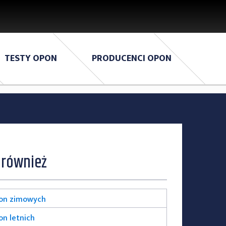
TESTY OPON
PRODUCENCI OPON
 również
pon zimowych
on letnich