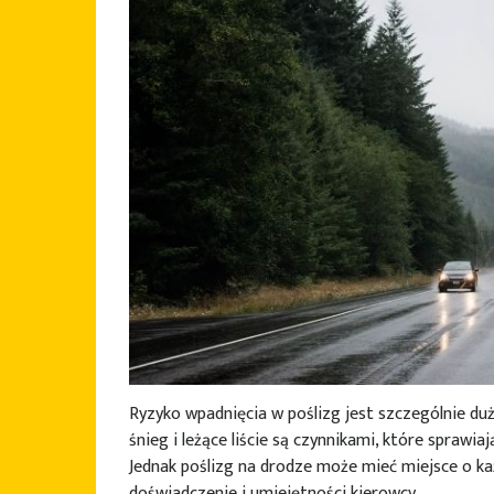
Ryzyko wpadnięcia w poślizg jest szczególnie du
śnieg i leżące liście są czynnikami, które sprawiaj
Jednak poślizg na drodze może mieć miejsce o ka
doświadczenie i umiejętności kierowcy.