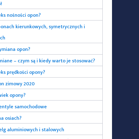
ł
deks nośności opon?
ponach kierunkowych, symetrycznych i
ych
wymiana opon?
ane – czym są i kiedy warto je stosować?
deks prędkości opony?
on zimowy 2020
wiek opony?
wentyle samochodowe
a osiach?
elg aluminiowych i stalowych