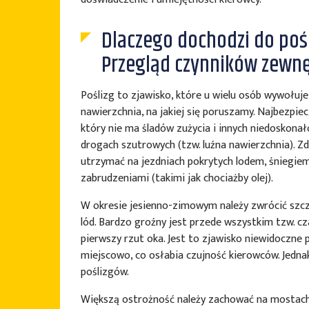
Dlaczego dochodzi do po
Przegląd czynników zewnę
Poślizg to zjawisko, które u wielu osób wywołuje
nawierzchnia, na jakiej się poruszamy. Najbezpiec
który nie ma śladów zużycia i innych niedoskona
drogach szutrowych (tzw. luźna nawierzchnia). Zd
utrzymać na jezdniach pokrytych lodem, śniegiem
zabrudzeniami (takimi jak chociażby olej).
W okresie jesienno-zimowym należy zwrócić szcz
lód. Bardzo groźny jest przede wszystkim tzw. cza
pierwszy rzut oka. Jest to zjawisko niewidoczne 
miejscowo, co osłabia czujność kierowców. Jedna
poślizgów.
Większą ostrożność należy zachować na mostach