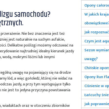
Opony całoro
ślizgu samochodu?
W jakich kraj
trznych.
obowiązkowe
Jak rozpoznać
 przerażenie. Nie bez znaczenia jest też
zniej jest naturalnie na suchym asfalcie,
Czym jest aqu
łości. Delikatne poślizgi możemy odczuwać na
Sezon wymiany
ecydowanie najtrudniej idealny kierunek jazdy
, wodą, mokrymi liśćmi lub innymi
uwagę?
Chińskie opon
ególną uwagę na pojawiający się na drodze
Opony Run Fla
rny lód, a więc gołoledź, której nie widać na
podczas jazdy, a przy tym występujące tylko
Ciśnienie w o
k nie jest to jedyna przyczyna powstawania
Łańcuchy śni
Jak poprawnie
, wiaduktach oraz w otoczeniu zbiorników