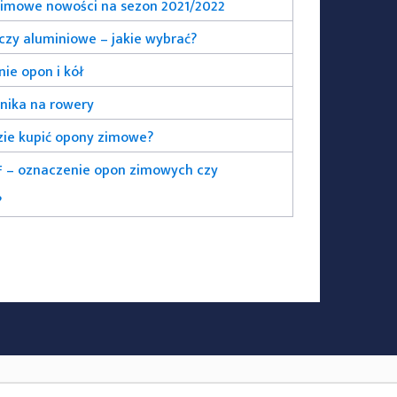
zimowe nowości na sezon 2021/2022
 czy aluminiowe – jakie wybrać?
ie opon i kół
nika na rowery
dzie kupić opony zimowe?
 – oznaczenie opon zimowych czy
?