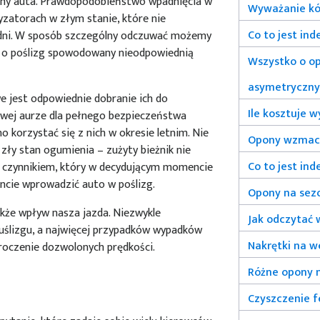
zny auta. Prawdopodobieństwo wpadnięcia w
Wyważanie kó
yzatorach w złym stanie, które nie
Co to jest in
zdni. W sposób szczególny odczuwać możemy
 o poślizg spowodowany nieodpowiednią
Wszystko o o
asymetryczn
e jest odpowiednie dobranie ich do
Ile kosztuje 
owej aurze dla pełnego bezpieczeństwa
 korzystać się z nich w okresie letnim. Nie
Opony wzmacni
ły stan ogumienia – zużyty bieżnik nie
Co to jest in
ć czynnikiem, który w decydującym momencie
cie wprowadzić auto w poślizg.
Opony na sez
kże wpływ nasza jazda. Niezwykle
Jak odczytać 
uślizgu, a najwięcej przypadków wypadków
Nakrętki na 
oczenie dozwolonych prędkości.
Różne opony n
Czyszczenie f