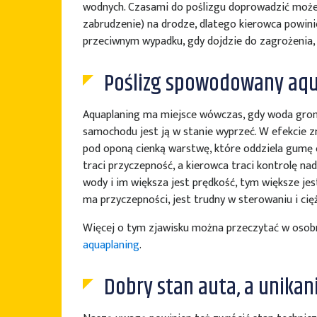
wodnych. Czasami do poślizgu doprowadzić może n
zabrudzenie) na drodze, dlatego kierowca powin
przeciwnym wypadku, gdy dojdzie do zagrożenia, 
Poślizg spowodowany aq
Aquaplaning ma miejsce wówczas, gdy woda groma
samochodu jest ją w stanie wyprzeć. W efekcie z
pod oponą cienką warstwę, które oddziela gumę 
traci przyczepność, a kierowca traci kontrolę nad
wody i im większa jest prędkość, tym większe je
ma przyczepności, jest trudny w sterowaniu i c
Więcej o tym zjawisku można przeczytać w oso
aquaplaning
.
Dobry stan auta, a unikan