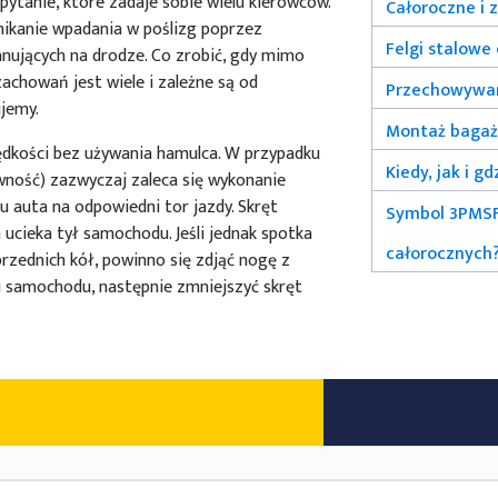
pytanie, które zadaje sobie wielu kierowców.
Całoroczne i 
nikanie wpadania w poślizg poprzez
Felgi stalowe
nujących na drodze. Co zrobić, gdy mimo
achowań jest wiele i zależne są od
Przechowywan
jemy.
Montaż bagaż
ędkości bez używania hamulca. W przypadku
Kiedy, jak i g
wność) zazwyczaj zaleca się wykonanie
 auta na odpowiedni tor jazdy. Skręt
Symbol 3PMSF
ucieka tył samochodu. Jeśli jednak spotka
całorocznych
rzednich kół, powinno się zdjąć nogę z
 samochodu, następnie zmniejszyć skręt