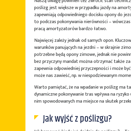
Naszą uwagę powinien też zwrócić stan technic
poślizg jest większe w przypadku jazdy na amort
zapewniają odpowiedniego docisku opony do je
to podczas pokonywania nierówności – wówczas
pracą amortyzatorów bardzo łatwo.
Najwięcej zależy jednak od samych opon. Kluczow
warunków panujących na jezdni – w skrajnie zim
potrzebne będą opony zimowe, jednak nie powinno
bez przyczyny mandat można otrzymać także za z
zapewnia odpowiedniej przyczepności i może by
może nas zawieść, np. w niespodziewanym momen
Warto pamiętać, że na wpadanie w poślizg ma ta
dynamiczne pokonywanie tras wpływa na ryzyko 
nim spowodowanych ma miejsce na skutek przekr
Jak wyjść z poślizgu?