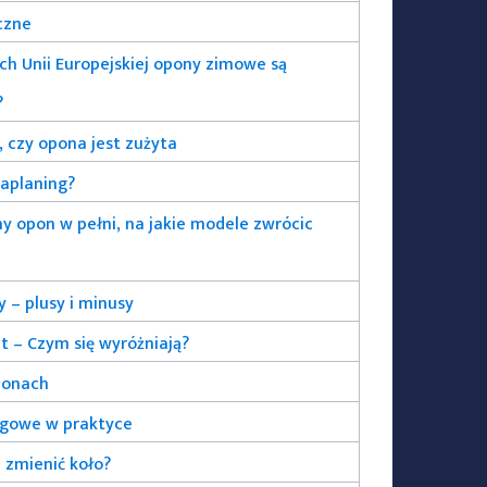
czne
ach Unii Europejskiej opony zimowe są
?
, czy opona jest zużyta
aplaning?
 opon w pełni, na jakie modele zwrócic
y – plusy i minusy
t – Czym się wyróżniają?
ponach
egowe w praktyce
 zmienić koło?