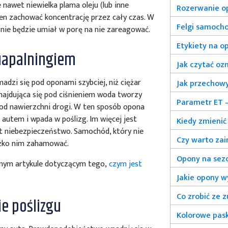
awet niewielka plama oleju (lub inne
Rozerwanie o
ien zachować koncentrację przez cały czas. W
Felgi samoch
nie będzie umiał w porę na nie zareagować.
Etykiety na o
uapalningiem
Jak czytać oz
dzi się pod oponami szybciej, niż ciężar
Jak przechowy
najdująca się pod ciśnieniem woda tworzy
Parametr ET –
od nawierzchni drogi. W ten sposób opona
 autem i wpada w poślizg. Im więcej jest
Kiedy zmieni
st niebezpieczeństwo. Samochód, który nie
Czy warto za
iężko nim zahamować.
Opony na sez
bnym artykule dotyczącym tego,
czym jest
Jakie opony w
Co zrobić ze
ie poślizgu
Kolorowe pas