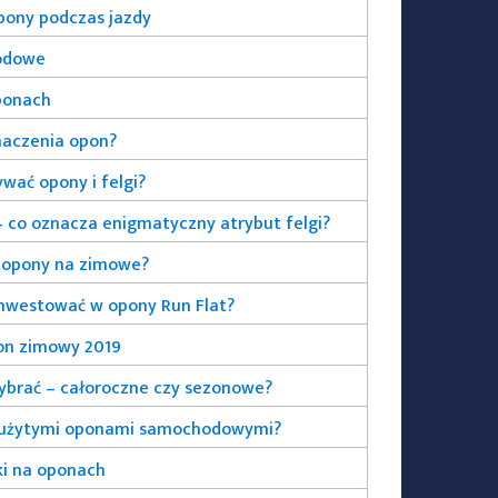
pony podczas jazdy
odowe
ponach
naczenia opon?
wać opony i felgi?
 co oznacza enigmatyczny atrybut felgi?
ć opony na zimowe?
inwestować w opony Run Flat?
on zimowy 2019
ybrać – całoroczne czy sezonowe?
 zużytymi oponami samochodowymi?
ki na oponach