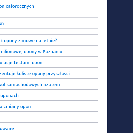
on całorocznych
on
ć opony zimowe na letnie?
umilionowej opony w Poznaniu
ulacje testami opon
entuje kuliste opony przyszłości
kół samochodowych azotem
o oponach
ra zmiany opon
kowane